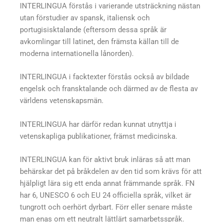
INTERLINGUA förstås i varierande utsträckning nästan
utan förstudier av spansk­, italiensk­ och
portugisisktalande (eftersom dessa språk är
avkomlingar till latinet, den främsta källan till de
moderna internationella lånorden).
INTERLINGUA i facktexter förstås också av bildade
engelsk­ och fransktalande och därmed av de flesta av
världens vetenskapsmän.
INTERLINGUA har därför redan kunnat utnyttja i
vetenskapliga publikationer, främst medicinska.
INTERLINGUA kan för aktivt bruk inläras så att man
behärskar det på bråkdelen av den tid som krävs för att
hjälpligt lära sig ett enda annat främmande språk. FN
har 6, UNESCO 6 och EU 24 officiella språk, vilket är
tungrott och oerhört dyrbart. Förr eller senare måste
man enas om ett neutralt lättlärt samarbetsspråk.