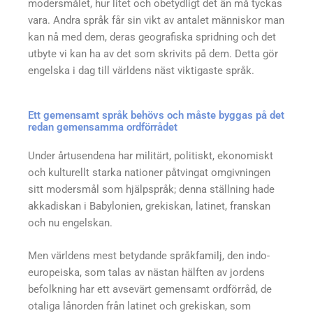
modersmålet, hur litet och obetydligt det än må tyckas
vara. Andra språk får sin vikt av antalet människor man
kan nå med dem, deras geografiska spridning och det
utbyte vi kan ha av det som skrivits på dem. Detta gör
engelska i dag till världens näst viktigaste språk.
Ett gemensamt språk behövs och måste byggas på det
redan gemensamma ordförrådet
Under årtusendena har militärt, politiskt, ekonomiskt
och kulturellt starka nationer påtvingat omgivningen
sitt modersmål som hjälpspråk; denna ställning hade
akkadiskan i Babylonien, grekiskan, latinet, franskan
och nu engelskan.
Men världens mest betydande språkfamilj, den indo­
europeiska, som talas av nästan hälften av jordens
befolkning har ett avsevärt gemensamt ordförråd, de
otaliga lånorden från latinet och grekiskan, som