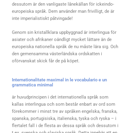
dessutom är den vanligaste lånekällan för icke­indo­
europeiska språk. Dem använder man frivilligt, de är
inte imperialistiskt påtvingade!
Genom sin kristallklara uppbyggnad är interlingua för
asiater och afrikaner oändligt mycket lättare än de
europeiska nationella språk de nu måste lära sig. Och
den gemensamma västerländska ordskatten i
oförvanskat skick får de på köpet.
Internationalitate maximal in le vocabulario e un
grammatica minimal
är huvudprincipen i det internationella språk som
kallas interlingua och som består enbart av ord som
förekommer i minst tre av språken engelska, franska,
spanska, portugisiska, italienska, tyska och ryska – i
flertalet fall i de flesta av dessa språk och dessutom i
t.ex. svenska och slaviska språk. Detta innebär att en