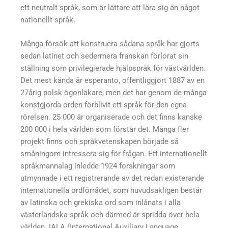
ett neutralt språk, som är lättare att lära sig än något
nationellt språk.
Många försök att konstruera sådana språk har gjorts
sedan latinet och sedermera franskan förlorat sin
ställning som privilegierade hjälpspråk för västvärlden.
Det mest kända är esperanto, offentliggjort 1887 av en
27­årig polsk ögonläkare, men det har genom de många
konstgjorda orden förblivit ett språk för den egna
rörelsen. 25 000 är organiserade och det finns kanske
200 000 i hela världen som förstår det. Många fler
projekt finns och språkvetenskapen började så
småningom intressera sig för frågan. Ett internationellt
språkmannalag inledde 1924 forskningar som
utmynnade i ett registrerande av det redan existerande
internationella ordförrådet, som huvudsakligen består
av latinska och grekiska ord som inlånats i alla
västerländska språk och därmed är spridda över hela
världen. IALA (International Auxiliary Language