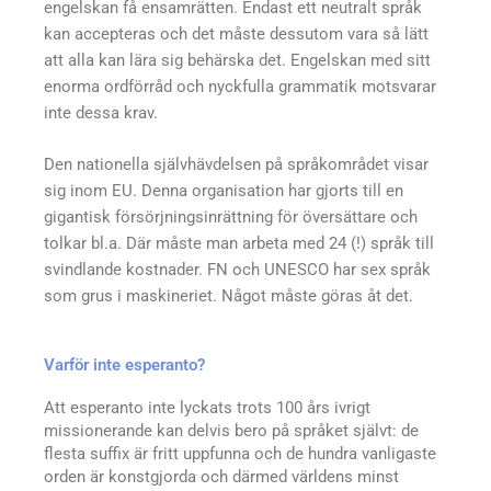
engelskan få ensamrätten. Endast ett neutralt språk
kan accepteras och det måste dessutom vara så lätt
att alla kan lära sig behärska det. Engelskan med sitt
enorma ordförråd och nyckfulla grammatik motsvarar
inte dessa krav.
Den nationella självhävdelsen på språkområdet visar
sig inom EU. Denna organisation har gjorts till en
gigantisk försörjningsinrättning för översättare och
tolkar bl.a. Där måste man arbeta med 24 (!) språk till
svindlande kostnader. FN och UNESCO har sex språk
som grus i maskineriet. Något måste göras åt det.
Varför inte esperanto?
Att esperanto inte lyckats trots 100 års ivrigt
missionerande kan delvis bero på språket självt: de
flesta suffix är fritt uppfunna och de hundra vanligaste
orden är konstgjorda och därmed världens minst