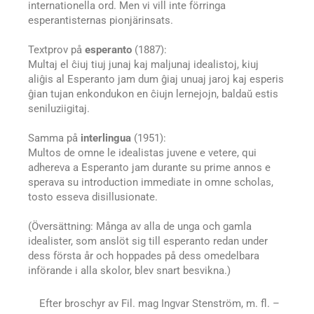
internationella ord. Men vi vill inte förringa
esperantisternas pionjärinsats.
Textprov på
esperanto
(1887):
Multaj el ĉiuj tiuj junaj kaj maljunaj idealistoj, kiuj
aliĝis al Esperanto jam dum ĝiaj unuaj jaroj kaj esperis
ĝian tujan enkondukon en ĉiujn lernejojn, baldaŭ estis
seniluziigitaj.
Samma på
interlingua
(1951):
Multos de omne le idealistas juvene e vetere, qui
adhereva a Esperanto jam durante su prime annos e
sperava su introduction immediate in omne scholas,
tosto esseva disillusionate.
(Översättning: Många av alla de unga och gamla
idealister, som anslöt sig till esperanto redan under
dess första år och hoppades på dess omedelbara
införande i alla skolor, blev snart besvikna.)
Efter broschyr av Fil. mag Ingvar Stenström, m. fl. –