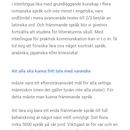
i interlingua lika med grundläggande kunskap i flera
romanska språk och inte minst i engelska, vars
ordförråd i mera avancerade texter till 2/3 består av
latinska ord. Och främmande språk bör vi givetvis
fortsätta att studera för litteraturens skull. Med
interlingua för praktisk kommunikation kan vi t.o.m. få
tid nog att försöka lära oss något exotiskt språk,
arabiska, japanska eller kinesiska!
Att alla ska kunna fritt tala med varandra
måste vara ett eftersträvansvärt mål för alla vettiga
människor (men det gäller tyvärr inte alla stater). För
detta måste man kunna främmande språk.
Att lära sig bara ett enda främmande språk till full
behärskning är något näst intill omöjligt. Det finns
cirka 5000 språk på vår jord. Viktigast är för var och en