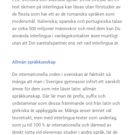
text skriven på interlingua kan läsas utan förstudier av
de flesta som har ett av de romanska språken som
modersmål. Italienska, spanska och portugisiska talas
av cirka 500 miljoner människor och med dem kan Du
använda interlingua i vardagskontakter även muntligt
utan att Din samtalspartner ens vet vad interlingua är.
Allmän språkkunskap
De internationella orden i svenskan är faktiskt så
många att man i Sveriges gymnasier infört ett särskilt
ämne för dem som inte läser latin: allmän
språkkunskap. Där lär man de prefix, suffix och
ordstammar som dessa främmande ord från latin och
grekiska är uppbyggda av. Många anser ämnet väl
teoretiskt, men med interlingua-texter som underlag,
som ju till 100 % är internationella och därmed av
direkt nytta vid elevernas studier i andra språk, lär de