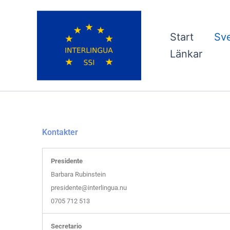
Hoppa
till
innehåll
Start
Sve
Länkar
Kontakter
Presidente
Barbara Rubinstein
presidente@interlingua.nu
0705 712 513
Secretario