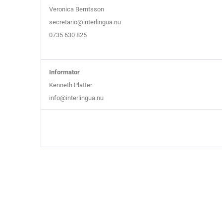
Veronica Berntsson
secretario@interlingua.nu
0735 630 825
Informator
Kenneth Platter
info@interlingua.nu